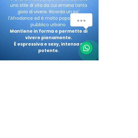
uno stile di vita da cui emana tanta
gioia di vivere. Ricorda un po'
l'Afrodance ed è molto popolare tra il
pubblico urbano.
Mantiene in forma e permette di
vivere pienamente.
È espressiva e sexy, intensa e
potente.
Insegnante del corso per l'anno
2025/2026:
EVA