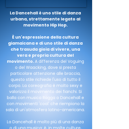
La Dancehall è uno stile di danza
urbana, strettamente legato al
movimento Hip Hop.
È un'espressione della cultura
giamaicana e di uno stile di danza
che trasuda gioia di vivere, una
vera e propria cultura del
movimento.
A differenza del Voguing
o del Waacking, dove si presta
particolare attenzione alle braccia,
questo stile richiede l'uso di tutto il
corpo. La coreografia è molto sexy e
valorizza il movimento dei fianchi. Si
balla con musica Ragga o Dancehall e
con movimenti 'cool' che riempiono la
sala di un'atmosfera latino-americana.
La Dancehall è molto più di una danza
o di una musica; è, in molte culture,