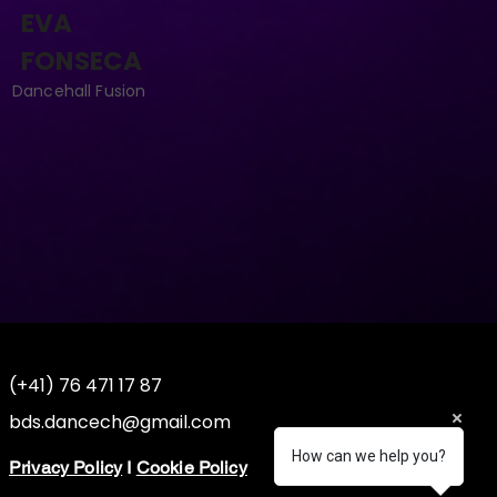
EVA
FONSECA
Dancehall Fusion
(+41) 76 471 17 87
bds.dancech@gmail.com
How can we help you?
Privacy Policy
I
Cookie Policy