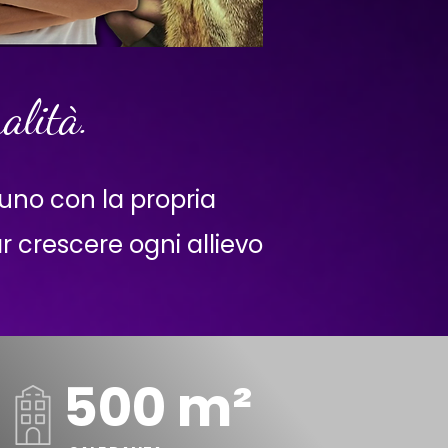
alità.
nuno con la propria
ar crescere ogni allievo
500 m²