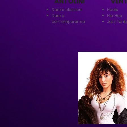
ANTOLINI
VENT
Danza classica
Heels
Danza
Hip Hop
contemporanea
Jazz fun