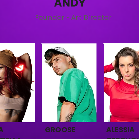
ANDY
Founder • Art Director
A
GROOSE
ALESSIA