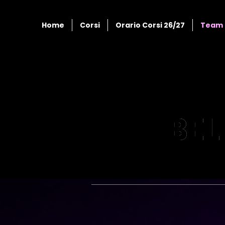
Home
Corsi
Orario Corsi 26/27
Team 
BEL
BEL