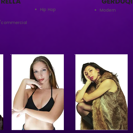
RELLA
GERDUQI
Hip Hop
Modern
k/commercial