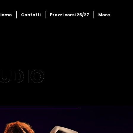
siamo
Contatti
Prezzi corsi 26/27
More
TUDIO
TUDIO