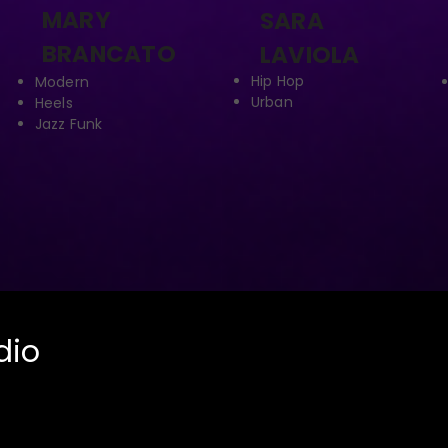
MARY
SARA
BRANCATO
LAVIOLA
Hip Hop
Modern
Urban
Heels
Jazz Funk
dio